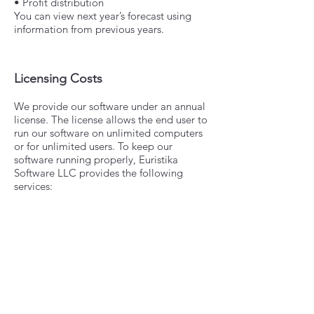
• Profit distribution
You can view next year’s forecast using
information from previous years.
Licensing Costs
We provide our software under an annual
license. The license allows the end user to
run our software on unlimited computers
or for unlimited users. To keep our
software running properly, Euristika
Software LLC provides the following
services:
Help you establish and grow your
business and market using our software.
Business and I.T. consulting.
Web design and development.
24 hours, 7 days a week support via