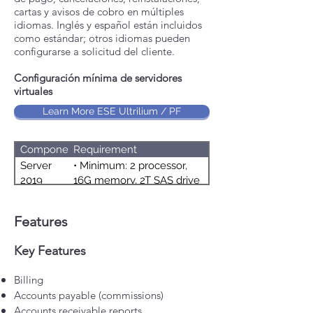
cartas y avisos de cobro en múltiples
idiomas. Inglés y español están incluidos
como estándar; otros idiomas pueden
configurarse a solicitud del cliente.
Configuración mínima de servidores
virtuales
Learn More ESE Ultrilium / PF
Component
Requirement
Server
• Minimum: 2 processor,
2019
16G memory, 2T SAS drive
Datacenter
Features
Key Features
Billing
Accounts payable (commissions)
Accounts receivable reports